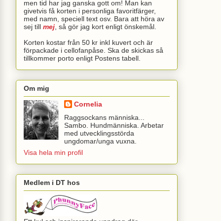
men tid har jag ganska gott om! Man kan
givetvis få korten i personliga favoritfärger,
med namn, speciell text osv. Bara att höra av
sej till
mej
, så gör jag kort enligt önskemål.
Korten kostar från 50 kr inkl kuvert och är
förpackade i cellofanpåse. Ska de skickas så
tillkommer porto enligt Postens tabell.
Om mig
Cornelia
Raggsockans människa...
Sambo. Hundmänniska. Arbetar
med utvecklingsstörda
ungdomar/unga vuxna.
Visa hela min profil
Medlem i DT hos