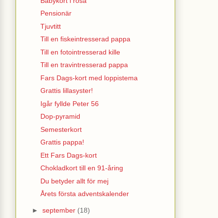
Babykort i rosa
Pensionär
Tjuvtitt
Till en fiskeintresserad pappa
Till en fotointresserad kille
Till en travintresserad pappa
Fars Dags-kort med loppistema
Grattis lillasyster!
Igår fyllde Peter 56
Dop-pyramid
Semesterkort
Grattis pappa!
Ett Fars Dags-kort
Chokladkort till en 91-åring
Du betyder allt för mej
Årets första adventskalender
►
september
(18)