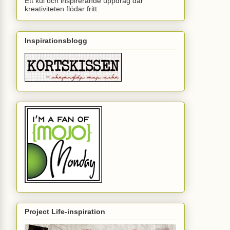
Ett kul och inspirerande uppdrag där
kreativiteten flödar fritt.
Inspirationsblogg
Project Life-inspiration